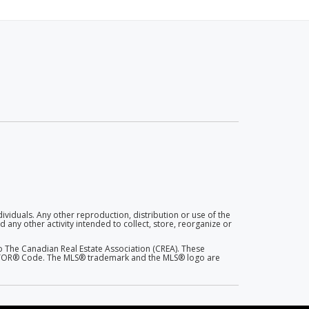
dividuals. Any other reproduction, distribution or use of the
 any other activity intended to collect, store, reorganize or
 The Canadian Real Estate Association (CREA). These
EALTOR® Code. The MLS® trademark and the MLS® logo are