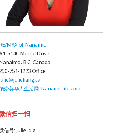
RE/MAX of Nanaimo
#1-5140 Metral Drive
Nanaimo, B.C. Canada
250-751-1223 Office
julie@julieliang.ca
纳奈莫华人生活网-Nanaimolife.com
微信扫一扫
微信号:
Julie_qia