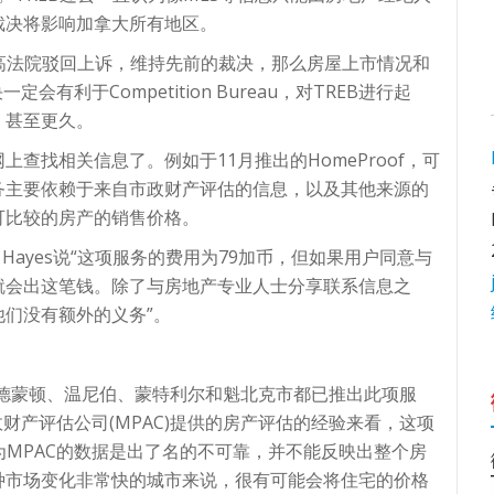
裁决将影响加拿大所有地区。
果最高法院驳回上诉，维持先前的裁决，那么房屋上市情况和
有利于Competition Bureau，对TREB进行起
，甚至更久。
查找相关信息了。例如于11月推出的HomeProof，可
务主要依赖于来自市政财产评估的信息，以及其他来源的
可比较的房产的销售价格。
s Hayes说“这项服务的费用为79加币，但如果用户同意与
就会出这笔钱。除了与房地产专业人士分享联系信息之
们没有额外的义务”。
德蒙顿、温尼伯、蒙特利尔和魁北克市都已推出此项服
政财产评估公司(MPAC)提供的房产评估的经验来看，这项
e”，因为MPAC的数据是出了名的不可靠，并不能反映出整个房
种市场变化非常快的城市来说，很有可能会将住宅的价格