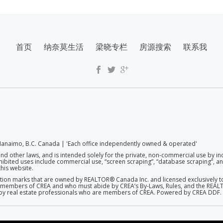
首页
纳奈莫生活
梁晓专栏
房源搜索
联系我
anaimo, B.C. Canada | 'Each office independently owned & operated'
and other laws, and is intended solely for the private, non-commercial use by in
rohibited uses include commercial use, “screen scraping”, “database scraping”, and
his website.
on marks that are owned by REALTOR® Canada Inc. and licensed exclusively to
 are members of CREA and who must abide by CREA’s By-Laws, Rules, and the R
d by real estate professionals who are members of CREA. Powered by CREA DDF.