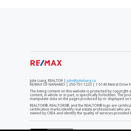
SECONDARY
MENU
Julie Liang, REALTOR |
julie@julieliang.ca
RE/MAX OF NANAIMO | 250-751-1223 | 1-5140 Metral Drive N
The listing content on this website is protected by copyright 
content, in whole or in part, is specifically forbidden. The p
manipulate data on the pages produced by or displayed on t
REALTOR®, REALTORS®, and the REALTOR® logo are certificati
certification marks identify real estate professionals who
owned by CREA and identify the quality of services provide