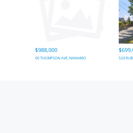
$988,000
$699,
00 THOMPSON AVE, NANAIMO
526 RUB