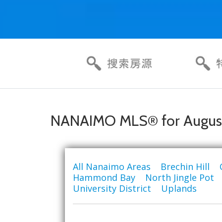
NANAIMO MLS® for August
All Nanaimo Areas
|
Brechin Hill
|
Hammond Bay
|
North Jingle Pot
University District
|
Uplands