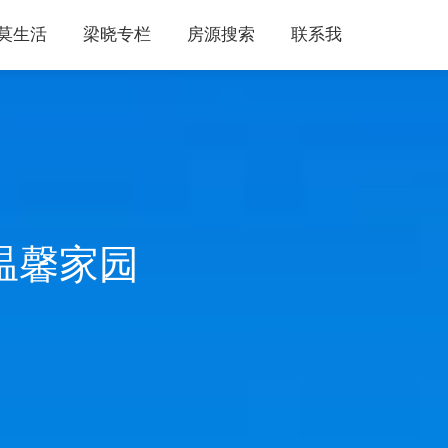
莫生活
梁晓专栏
房源搜索
联系我
到温馨家园
房源