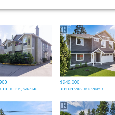
900
$949,000
BUTTERTUBS PL, NANAIMO
3115 UPLANDS DR, NANAIMO