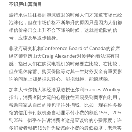
不识庐山真面目
波特承认往往要到泡沫破裂的时候人们才知道市场已经
泡沫化，但在市场价格不断攀升的原因只是因为人们都
相信价格只会上升不会下降的时候，这就是危险的信
号，应该及早退步抽身。
非政府研究机构Conference Board of Canada的首席
经济师亚历山大Craig Alexander对波特的看法深有同
感；指出人们在购买电视机的时候要左比较、右比较，
但在退休储蓄、购买保险等对其一生财务安全有重要影
响的问题上却是掉以轻心、能拖就拖、能躲就躲。
加拿大卡尔顿大学经济系教授伍尔利Frances Woolley
指出，消费者随大流的心理往往容易受到商家的利用，
帮助商家从自己的腰包里往外掏钱。比如，现在许多餐
馆的信用卡付款机会自动显示付小费的额度15%、20%
到25%，似乎在告诉消费者这是应该给的小费额度；许
多消费者就把15%作为应该给小费的最低额度，老老实