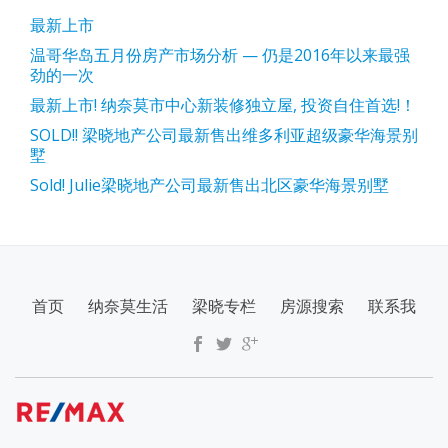
最新上市
温哥华岛五月份房产市场分析 — 仍是2016年以来最强
劲的一次
最新上市! 纳奈莫市中心新装修独立屋, 投资自住首选!！
SOLD!! 梁晓地产公司最新售出维多利亚超级豪华海景别
墅
Sold! Julie梁晓地产公司最新售出北区豪华海景别墅
SECONDARY
首页
纳奈莫生活
梁晓专栏
房源搜索
联系我
MENU