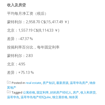
收入及房贷
平均每月净工资（税后）
蒙特利尔：2,958.70 C$(15,417.49 ￥)
北京：1,557.19 C$(8,114.33 ￥)
差异：-47.37 %
按揭利率百分比，每年固定利率
蒙特利尔：2.83
北京：4.95
差异：+75.13 %
Posted in
real estate
,
房产知识
,
最新房源
,
温哥华岛房产
,
纳奈
莫地产
Tagged
公寓价格
,
固定利率
,
好的房产经纪人
,
房产
,
收入和房贷
,
温哥华岛
,
温哥华岛地产经纪Julie
,
独立屋价格
,
纳奈莫