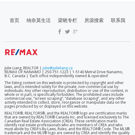
SECONDARY
首页
纳奈莫生活
梁晓专栏
房源搜索
联系我
MENU
Julie Liang, REALTOR |
julie@julieliang.ca
RE/MAX OF NANAIMO | 250-751-1223 | 1-5140 Metral Drive Nanaimo,
B.C. Canada | 'Each office independently owned & operated'
The listing content on this website is protected by copyright and other
laws, and is intended solely for the private, non-commercial use by
individuals. Any other reproduction, distribution or use of the content, in
whole or in part, is specifically forbidden. The prohibited uses include
commercial use, “screen scraping”, “database scraping”, and any other
activity intended to collect, store, reorganize or manipulate data on the
pages produced by or displayed on this website.
REALTOR®, REALTORS®, and the REALTOR® logo are certification marks
that are owned by REALTOR® Canada Inc. and licensed exclusively to The
Canadian Real Estate Association (CREA). These certification marks
identify real estate professionals who are members of CREA and who
must abide by CREA’s By-Laws, Rules, and the REALTOR® Code. The MLS®
trademark and the MLS® logo are owned by CREA and identify the quality