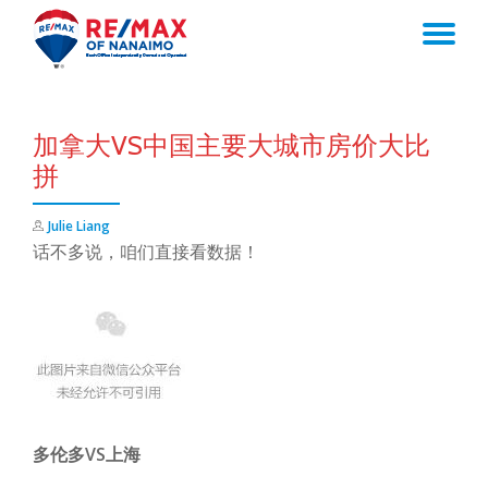
TO
Skip
to
NA
content
加拿大VS中国主要大城市房价大比
拼
Julie Liang
话不多说，咱们直接看数据！
多伦多VS上海