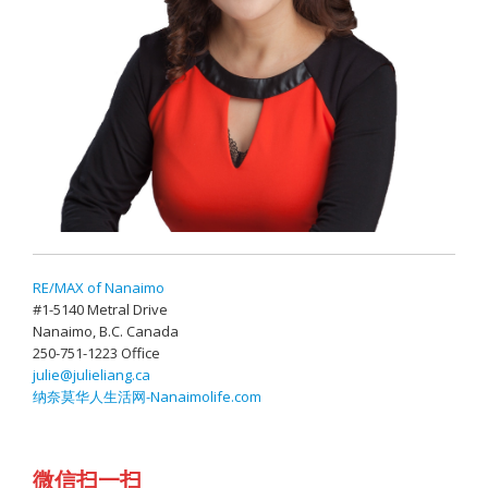
RE/MAX of Nanaimo
#1-5140 Metral Drive
Nanaimo, B.C. Canada
250-751-1223 Office
julie@julieliang.ca
纳奈莫华人生活网-Nanaimolife.com
微信扫一扫