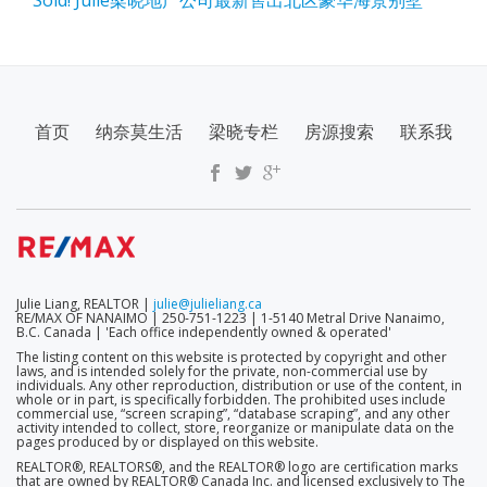
Sold! Julie梁晓地产公司最新售出北区豪华海景别墅
SECONDARY
首页
纳奈莫生活
梁晓专栏
房源搜索
联系我
MENU
Julie Liang, REALTOR |
julie@julieliang.ca
RE/MAX OF NANAIMO | 250-751-1223 | 1-5140 Metral Drive Nanaimo,
B.C. Canada | 'Each office independently owned & operated'
The listing content on this website is protected by copyright and other
laws, and is intended solely for the private, non-commercial use by
individuals. Any other reproduction, distribution or use of the content, in
whole or in part, is specifically forbidden. The prohibited uses include
commercial use, “screen scraping”, “database scraping”, and any other
activity intended to collect, store, reorganize or manipulate data on the
pages produced by or displayed on this website.
REALTOR®, REALTORS®, and the REALTOR® logo are certification marks
that are owned by REALTOR® Canada Inc. and licensed exclusively to The