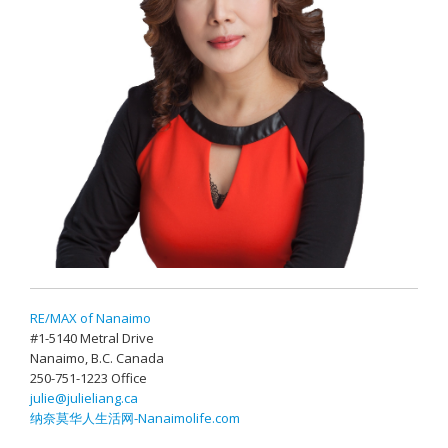
RE/MAX of Nanaimo
#1-5140 Metral Drive
Nanaimo, B.C. Canada
250-751-1223 Office
julie@julieliang.ca
纳奈莫华人生活网-Nanaimolife.com