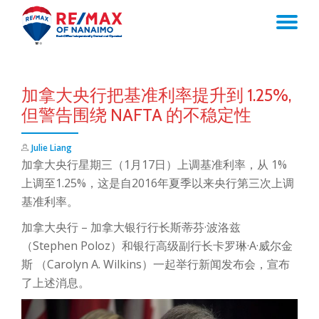
TO
Skip
to
NA
content
加拿大央行把基准利率提升到 1.25%,
但警告围绕 NAFTA 的不稳定性
Julie Liang
加拿大央行星期三（1月17日）上调基准利率，从 1%
上调至1.25%，这是自2016年夏季以来央行第三次上调
基准利率。
加拿大央行 – 加拿大银行行长斯蒂芬·波洛兹
（Stephen Poloz）和银行高级副行长卡罗琳·A·威尔金
斯 （Carolyn A. Wilkins）一起举行新闻发布会，宣布
了上述消息。