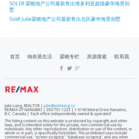
SOLD!! 梁晓地产公司最新售出维多利亚超级豪华海景别
墅
Sold! Julie梁晓地产公司最新售出北区豪华海景别墅
SECONDARY
首页
纳奈莫生活
梁晓专栏
房源搜索
联系我
MENU
Julie Liang, REALTOR |
julie@julieliang.ca
RE/MAX OF NANAIMO | 250-751-1223 | 1-5140 Metral Drive Nanaimo,
B.C. Canada | 'Each office independently owned & operated'
The listing content on this website is protected by copyright and other
laws, and is intended solely for the private, non-commercial use by
individuals. Any other reproduction, distribution or use of the content, in
whole or in part, is specifically forbidden. The prohibited uses include
commercial use, “screen scraping”, “database scraping”, and any other