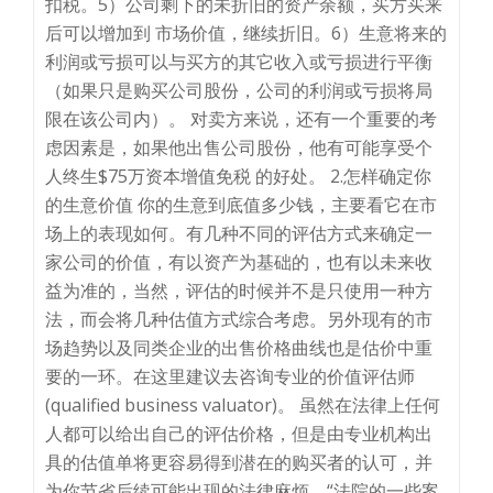
扣税。5）公司剩下的未折旧的资产余额，买方买来
后可以增加到 市场价值，继续折旧。6）生意将来的
利润或亏损可以与买方的其它收入或亏损进行平衡
（如果只是购买公司股份，公司的利润或亏损将局
限在该公司内）。 对卖方来说，还有一个重要的考
虑因素是，如果他出售公司股份，他有可能享受个
人终生$75万资本增值免税 的好处。 2.怎样确定你
的生意价值 你的生意到底值多少钱，主要看它在市
场上的表现如何。有几种不同的评估方式来确定一
家公司的价值，有以资产为基础的，也有以未来收
益为准的，当然，评估的时候并不是只使用一种方
法，而会将几种估值方式综合考虑。另外现有的市
场趋势以及同类企业的出售价格曲线也是估价中重
要的一环。在这里建议去咨询专业的价值评估师
(qualified business valuator)。 虽然在法律上任何
人都可以给出自己的评估价格，但是由专业机构出
具的估值单将更容易得到潜在的购买者的认可，并
为你节省后续可能出现的法律麻烦。“法院的一些案