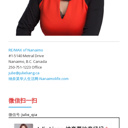
RE/MAX of Nanaimo
#1-5140 Metral Drive
Nanaimo, B.C. Canada
250-751-1223 Office
julie@julieliang.ca
纳奈莫华人生活网-Nanaimolife.com
微信扫一扫
微信号:
Julie_qia