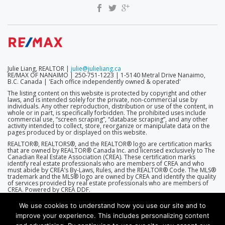
Julie Liang, REALTOR |
julie@julieliang.ca
RE/MAX OF NANAIMO | 250-751-1223 | 1-5140 Metral Drive Nanaimo,
B.C. Canada | 'Each office independently owned & operated'
The listing content on this website is protected by copyright and other
laws, and is intended solely for the private, non-commercial use by
individuals. Any other reproduction, distribution or use of the content, in
whole or in part, is specifically forbidden. The prohibited uses include
commercial use, “screen scraping”, “database scraping”, and any other
activity intended to collect, store, reorganize or manipulate data on the
pages produced by or displayed on this website.
REALTOR®, REALTORS®, and the REALTOR® logo are certification marks
that are owned by REALTOR® Canada Inc. and licensed exclusively to The
Canadian Real Estate Association (CREA). These certification marks
identify real estate professionals who are members of CREA and who
must abide by CREA’s By-Laws, Rules, and the REALTOR® Code. The MLS®
trademark and the MLS® logo are owned by CREA and identify the quality
of services provided by real estate professionals who are members of
CREA. Powered by CREA DDF.
We use cookies to understand how you use our site and to
improve your experience. This includes personalizing content