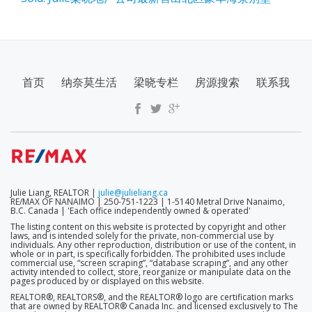
SECONDARY
首页
纳奈莫生活
梁晓专栏
房源搜索
联系我
MENU
Julie Liang, REALTOR |
julie@julieliang.ca
RE/MAX OF NANAIMO | 250-751-1223 | 1-5140 Metral Drive Nanaimo,
B.C. Canada | 'Each office independently owned & operated'
The listing content on this website is protected by copyright and other
laws, and is intended solely for the private, non-commercial use by
individuals. Any other reproduction, distribution or use of the content, in
whole or in part, is specifically forbidden. The prohibited uses include
commercial use, “screen scraping”, “database scraping”, and any other
activity intended to collect, store, reorganize or manipulate data on the
pages produced by or displayed on this website.
REALTOR®, REALTORS®, and the REALTOR® logo are certification marks
that are owned by REALTOR® Canada Inc. and licensed exclusively to The