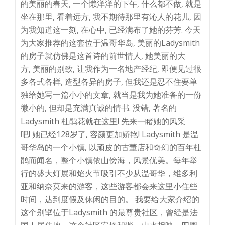
的美丽的春天, 一个懒洋洋的下午, 什么都不做, 就是
坐在那里, 看着远方, 我不期待那里有沁人的花儿, 因
为我知道这一刻, 在心中, 已经满布了她的芬芳. 今天
为大家推荐的这套位于温哥华岛, 美丽的Ladysmith
的房子就仿佛是这首诗的前世情人, 她美丽的大
方, 美丽的别致, 让我作为一名地产经纪, 即便见过很
多各式各样, 造型各异的房子, 但我还是忍不住要单
独给她写一篇小小的文章, 就当是我为她准备的一份
微小的, 但却是充满真诚的情书. 没错, 著名的
Ladysmith 杜鹃花就在这里! 先来一睹她的风采
吧! 她已经128岁了, 容颜更加娇艳! Ladysmith 是温
哥华岛的一个小镇, 以顽皮的古董店和奇幻的百年杜
鹃而闻名，整个小镇依山傍海，风景优美。每年举
行的盛大灯展和焰火节吸引不少从温哥华，维多利
亚和纳奈莫来的游客，这些游客都会来这里小住些
时间，达到度假及休闲的目的。 我要给大家介绍的
这个别墅位于Ladysmith 的最尊贵社区，曾经是法