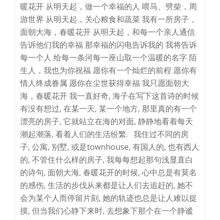
暖花开 从明天起，做一个幸福的人 喂马、劈柴，周
游世界 从明天起，关心粮食和蔬菜 我有一所房子，
面朝大海，春暖花开 从明天起，和每一个亲人通信
告诉他们我的幸福 那幸福的闪电告诉我的 我将告诉
每一个人 给每一条河每一座山取一个温暖的名字 陌
生人，我也为你祝福 愿你有一个灿烂的前程 愿你有
情人终成眷属 愿你在尘世获得幸福 我只愿面朝大
海，春暖花开 我一直好奇, 海子在写下这首诗的时候
有没有想过, 在某一天, 某一个地方, 那里真的有一个
漂亮的房子, 它就站立在海的对面, 静静地看着每天
潮起潮落, 看着人们的生活纷繁. 我住过不同的房
子, 公寓, 别墅, 或是townhouse, 有国人的, 也有西人
的, 不管住什么样的房子, 我每每想起那句浅显直白
的诗句, 面朝大海, 春暖花开的时候, 心中总是有莫名
的感伤, 生活的步伐从来都是让人们去追赶的, 她不
会为某个人而停留片刻, 她的轨迹也总是让人难以捉
摸, 但当我们心静下来时, 去想象下那个在一个静谧