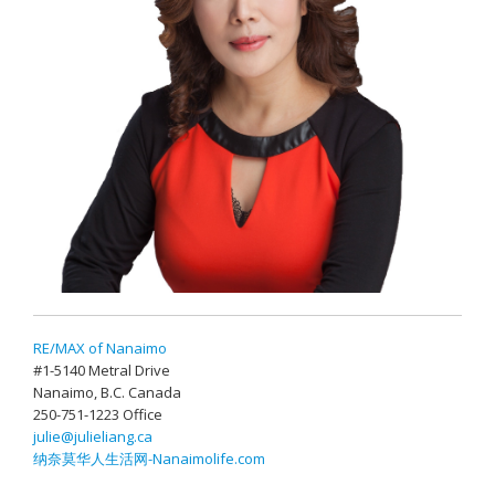
RE/MAX of Nanaimo
#1-5140 Metral Drive
Nanaimo, B.C. Canada
250-751-1223 Office
julie@julieliang.ca
纳奈莫华人生活网-Nanaimolife.com