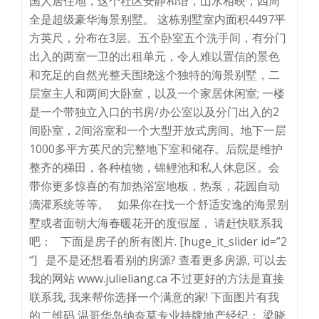
国人居住地，这个社区安静和谐，山水相映，四周
全是超级豪华海景别墅。 这栋别墅室内面积4497平
方英尺，分布在3层。五个卧室五个洗手间，有分门
出入的两室一卫的出租单元，令人难以置信的景色
和充足的自然光整天围绕这个独特的海景别墅，二
层室主人和两间大卧室，以及一个家居休闲室; 一楼
是一个带独立入口的书房/办公室以及分门出入的2
间卧室，2间浴室和一个大型开放式房间。地下一层
1000多平方英尺的完整地下室和储存。后院是维护
整齐的梯田，各种植物，锦鲤池和私人休息区。会
带你更多惊喜的有加热浴室地板，热泵，花园自动
滴灌系统等等。 如果你在找一个舒适安逸的海景别
墅或者面朝大海春暖花开的度假屋， 请赶快联系我
吧： 下面是房子的所有图片. [huge_it_slider id=”2
“] 是不是还想看看别的房源? 查看更多房源, 可以去
我的网站 www.julieliang.ca 不过更好的方法是直接
联系我, 我来帮你选择一个满意的家! 下面图片有我
的二维码 温哥华岛纳奈莫专业持牌地产经纪： 梁晓