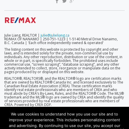
Julie Liang, REALTOR |
julie@julieliang.ca
RE/MAX OF NANAIMO | 250-751-1223 | 1-5140 Metral Drive Nanaimo,
B.C. Canada | 'Each office independently owned & operated'
The listing content on this website is protected by copyright and other
laws, and is intended solely for the private, non-commercial use by
individuals. Any other reproduction, distribution or use of the content, in
whole or in part, is specifically forbidden. The prohibited uses include
commercial use, “screen scraping”, “database scraping”, and any other
activity intended to collect, store, reorganize or manipulate data on the
pages produced by or displayed on this website.
REALTOR®, REALTORS®, and the REALTOR® logo are certification marks
that are owned by REALTOR® Canada Inc. and licensed exclusively to The
Canadian Real Estate Association (CREA). These certification marks
identify real estate professionals who are members of CREA and who
must abide by CREA’s By-Laws, Rules, and the REALTOR® Code. The MLS®
trademark and the MLS® logo are owned by CREA and identify the quality
of services provided by real estate professionals who are members of
CREA. Powered by CREA DDF.
We use cookies to understand how you use our site and to
improve your experience. This includes personalizing content
and advertising. By continuing to use our site, you accept our