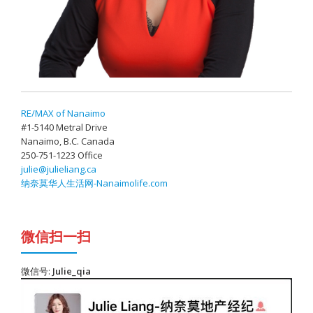
RE/MAX of Nanaimo
#1-5140 Metral Drive
Nanaimo, B.C. Canada
250-751-1223 Office
julie@julieliang.ca
纳奈莫华人生活网-Nanaimolife.com
微信扫一扫
微信号:
Julie_qia