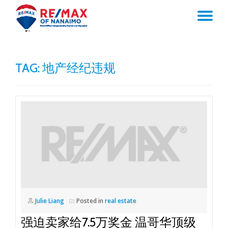
TO
Skip
to
NA
content
TAG:
地产经纪违规
Julie Liang
Posted in
real estate
强迫卖家给7.5万奖金 温哥华顶级