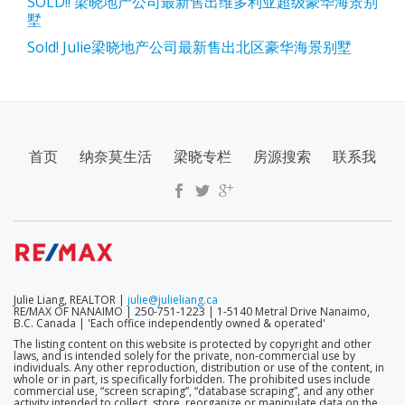
SOLD!! 梁晓地产公司最新售出维多利亚超级豪华海景别
墅
Sold! Julie梁晓地产公司最新售出北区豪华海景别墅
SECONDARY
首页
纳奈莫生活
梁晓专栏
房源搜索
联系我
MENU
Julie Liang, REALTOR |
julie@julieliang.ca
RE/MAX OF NANAIMO | 250-751-1223 | 1-5140 Metral Drive Nanaimo,
B.C. Canada | 'Each office independently owned & operated'
The listing content on this website is protected by copyright and other
laws, and is intended solely for the private, non-commercial use by
individuals. Any other reproduction, distribution or use of the content, in
whole or in part, is specifically forbidden. The prohibited uses include
commercial use, “screen scraping”, “database scraping”, and any other
activity intended to collect, store, reorganize or manipulate data on the