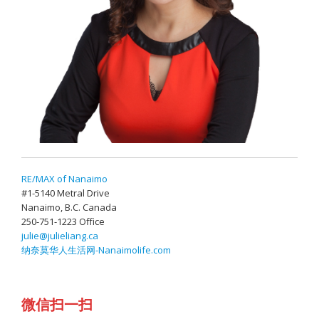
RE/MAX of Nanaimo
#1-5140 Metral Drive
Nanaimo, B.C. Canada
250-751-1223 Office
julie@julieliang.ca
纳奈莫华人生活网-Nanaimolife.com
微信扫一扫