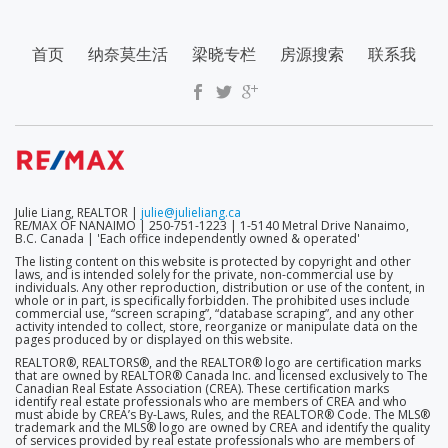
SECONDARY
首页
纳奈莫生活
梁晓专栏
房源搜索
联系我
MENU
Julie Liang, REALTOR |
julie@julieliang.ca
RE/MAX OF NANAIMO | 250-751-1223 | 1-5140 Metral Drive Nanaimo,
B.C. Canada | 'Each office independently owned & operated'
The listing content on this website is protected by copyright and other
laws, and is intended solely for the private, non-commercial use by
individuals. Any other reproduction, distribution or use of the content, in
whole or in part, is specifically forbidden. The prohibited uses include
commercial use, “screen scraping”, “database scraping”, and any other
activity intended to collect, store, reorganize or manipulate data on the
pages produced by or displayed on this website.
REALTOR®, REALTORS®, and the REALTOR® logo are certification marks
that are owned by REALTOR® Canada Inc. and licensed exclusively to The
Canadian Real Estate Association (CREA). These certification marks
identify real estate professionals who are members of CREA and who
must abide by CREA’s By-Laws, Rules, and the REALTOR® Code. The MLS®
trademark and the MLS® logo are owned by CREA and identify the quality
of services provided by real estate professionals who are members of