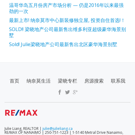
温哥华岛五月份房产市场分析 — 仍是2016年以来最强
劲的一次
最新上市! 纳奈莫市中心新装修独立屋, 投资自住首选!！
SOLD!! 梁晓地产公司最新售出维多利亚超级豪华海景别
墅
Sold! Julie梁晓地产公司最新售出北区豪华海景别墅
SECONDARY
首页
纳奈莫生活
梁晓专栏
房源搜索
联系我
MENU
Julie Liang, REALTOR |
julie@julieliang.ca
RE/MAX OF NANAIMO | 250-751-1223 | 1-5140 Metral Drive Nanaimo,