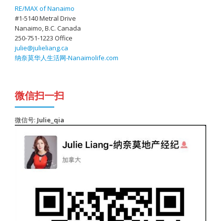
RE/MAX of Nanaimo
#1-5140 Metral Drive
Nanaimo, B.C. Canada
250-751-1223 Office
julie@julieliang.ca
纳奈莫华人生活网-Nanaimolife.com
微信扫一扫
微信号:
Julie_qia