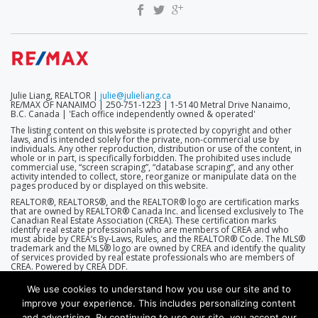
Julie Liang, REALTOR |
julie@julieliang.ca
RE/MAX OF NANAIMO | 250-751-1223 | 1-5140 Metral Drive Nanaimo,
B.C. Canada | 'Each office independently owned & operated'
The listing content on this website is protected by copyright and other
laws, and is intended solely for the private, non-commercial use by
individuals. Any other reproduction, distribution or use of the content, in
whole or in part, is specifically forbidden. The prohibited uses include
commercial use, “screen scraping”, “database scraping”, and any other
activity intended to collect, store, reorganize or manipulate data on the
pages produced by or displayed on this website.
REALTOR®, REALTORS®, and the REALTOR® logo are certification marks
that are owned by REALTOR® Canada Inc. and licensed exclusively to The
Canadian Real Estate Association (CREA). These certification marks
identify real estate professionals who are members of CREA and who
must abide by CREA’s By-Laws, Rules, and the REALTOR® Code. The MLS®
trademark and the MLS® logo are owned by CREA and identify the quality
of services provided by real estate professionals who are members of
CREA. Powered by CREA DDF.
We use cookies to understand how you use our site and to
improve your experience. This includes personalizing content
and advertising. By continuing to use our site, you accept our