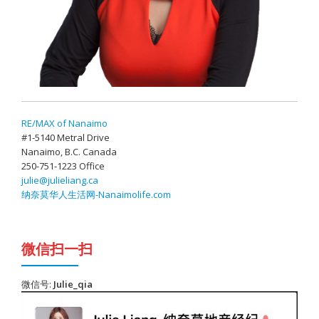
RE/MAX of Nanaimo
#1-5140 Metral Drive
Nanaimo, B.C. Canada
250-751-1223 Office
julie@julieliang.ca
纳奈莫华人生活网-Nanaimolife.com
微信扫一扫
微信号:
Julie_qia