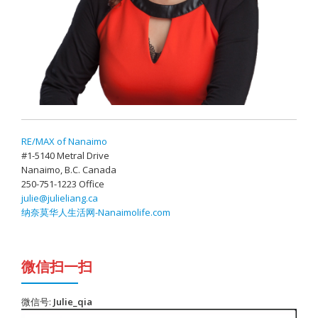
RE/MAX of Nanaimo
#1-5140 Metral Drive
Nanaimo, B.C. Canada
250-751-1223 Office
julie@julieliang.ca
纳奈莫华人生活网-Nanaimolife.com
微信扫一扫
微信号:
Julie_qia