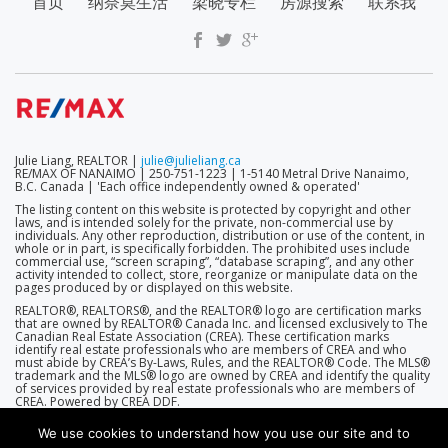
首页
纳奈莫生活
梁晓专栏
房源搜索
联系我
MENU
Julie Liang, REALTOR |
julie@julieliang.ca
RE/MAX OF NANAIMO | 250-751-1223 | 1-5140 Metral Drive Nanaimo,
B.C. Canada | 'Each office independently owned & operated'
The listing content on this website is protected by copyright and other
laws, and is intended solely for the private, non-commercial use by
individuals. Any other reproduction, distribution or use of the content, in
whole or in part, is specifically forbidden. The prohibited uses include
commercial use, “screen scraping”, “database scraping”, and any other
activity intended to collect, store, reorganize or manipulate data on the
pages produced by or displayed on this website.
REALTOR®, REALTORS®, and the REALTOR® logo are certification marks
that are owned by REALTOR® Canada Inc. and licensed exclusively to The
Canadian Real Estate Association (CREA). These certification marks
identify real estate professionals who are members of CREA and who
must abide by CREA’s By-Laws, Rules, and the REALTOR® Code. The MLS®
trademark and the MLS® logo are owned by CREA and identify the quality
of services provided by real estate professionals who are members of
CREA. Powered by CREA DDF.
We use cookies to understand how you use our site and to