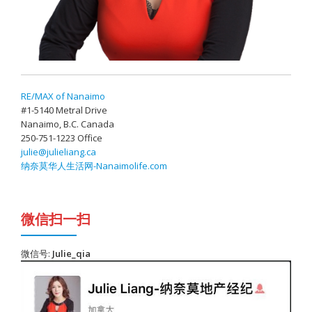
RE/MAX of Nanaimo
#1-5140 Metral Drive
Nanaimo, B.C. Canada
250-751-1223 Office
julie@julieliang.ca
纳奈莫华人生活网-Nanaimolife.com
微信扫一扫
微信号:
Julie_qia