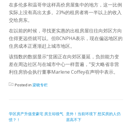
在多伦多和温哥华这样高价房屋集中的地方，这一比例
实际上没有高出太多。23%的租房者将一半以上的收入
交给房东。
在以前的时候，寻找更实惠的出租房屋往往向郊区方向
住得更远些就可以。但BCNPHA表示，现在偏远地区的
住房成本正逐渐赶上城市地区。
该指数的数据显示“贫困正在向郊区蔓延，负担能力变
差在周边社区与在城市中心一样普遍，”安大略省非营
利住房协会执行董事Marlene Coffey在声明中表示。
Posted in
梁晓专栏
POST NAVIGATION
学区房产升值变豪宅 房主却很气
意外！当前环境下 想买房的人仍
愤？！
居高不下