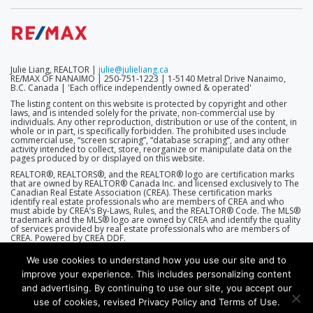
Julie Liang, REALTOR |
julie@julieliang.ca
RE/MAX OF NANAIMO | 250-751-1223 | 1-5140 Metral Drive Nanaimo,
B.C. Canada | 'Each office independently owned & operated'
The listing content on this website is protected by copyright and other
laws, and is intended solely for the private, non-commercial use by
individuals. Any other reproduction, distribution or use of the content, in
whole or in part, is specifically forbidden. The prohibited uses include
commercial use, “screen scraping”, “database scraping”, and any other
activity intended to collect, store, reorganize or manipulate data on the
pages produced by or displayed on this website.
REALTOR®, REALTORS®, and the REALTOR® logo are certification marks
that are owned by REALTOR® Canada Inc. and licensed exclusively to The
Canadian Real Estate Association (CREA). These certification marks
identify real estate professionals who are members of CREA and who
must abide by CREA’s By-Laws, Rules, and the REALTOR® Code. The MLS®
trademark and the MLS® logo are owned by CREA and identify the quality
of services provided by real estate professionals who are members of
CREA. Powered by CREA DDF.
We use cookies to understand how you use our site and to
improve your experience. This includes personalizing content
and advertising. By continuing to use our site, you accept our
use of cookies, revised Privacy Policy and Terms of Use.
(THEME D2-7.0.0 | ENGINE D2-7.5.5 (R360))