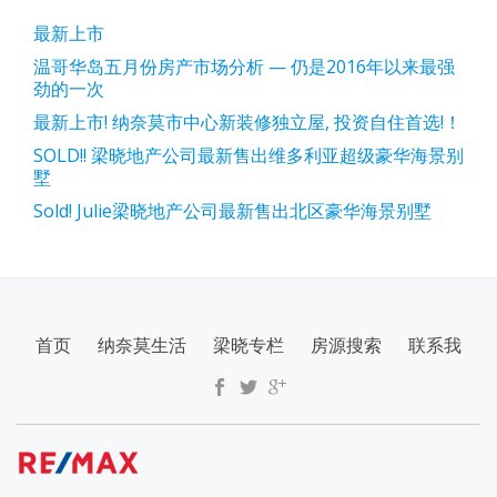
最新上市
温哥华岛五月份房产市场分析 — 仍是2016年以来最强
劲的一次
最新上市! 纳奈莫市中心新装修独立屋, 投资自住首选!！
SOLD!! 梁晓地产公司最新售出维多利亚超级豪华海景别
墅
Sold! Julie梁晓地产公司最新售出北区豪华海景别墅
SECONDARY
首页
纳奈莫生活
梁晓专栏
房源搜索
联系我
MENU