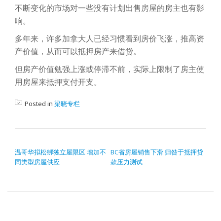
不断变化的市场对一些没有计划出售房屋的房主也有影
响。
多年来，许多加拿大人已经习惯看到房价飞涨，推高资
产价值，从而可以抵押房产来借贷。
但房产价值勉强上涨或停滞不前，实际上限制了房主使
用房屋来抵押支付开支。
Posted in
梁晓专栏
POST NAVIGATION
温哥华拟松绑独立屋限区 增加不
BC省房屋销售下滑 归咎于抵押贷
同类型房屋供应
款压力测试