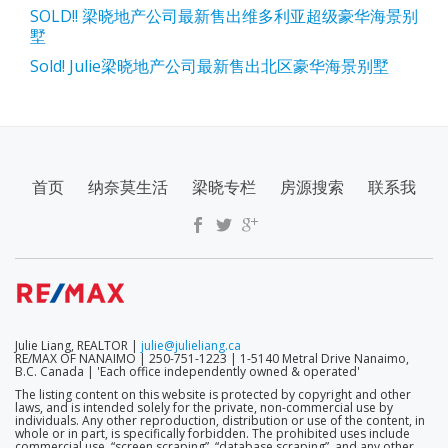
SOLD!! 梁晓地产公司最新售出维多利亚超级豪华海景别
墅
Sold! Julie梁晓地产公司最新售出北区豪华海景别墅
SECONDARY
首页
纳奈莫生活
梁晓专栏
房源搜索
联系我
MENU
Julie Liang, REALTOR |
julie@julieliang.ca
RE/MAX OF NANAIMO | 250-751-1223 | 1-5140 Metral Drive Nanaimo,
B.C. Canada | 'Each office independently owned & operated'
The listing content on this website is protected by copyright and other
laws, and is intended solely for the private, non-commercial use by
individuals. Any other reproduction, distribution or use of the content, in
whole or in part, is specifically forbidden. The prohibited uses include
commercial use, “screen scraping”, “database scraping”, and any other