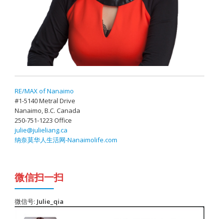
RE/MAX of Nanaimo
#1-5140 Metral Drive
Nanaimo, B.C. Canada
250-751-1223 Office
julie@julieliang.ca
纳奈莫华人生活网-Nanaimolife.com
微信扫一扫
微信号:
Julie_qia