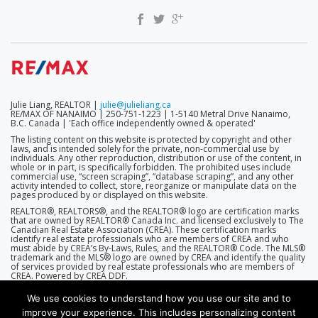
MENU
Julie Liang, REALTOR |
julie@julieliang.ca
RE/MAX OF NANAIMO | 250-751-1223 | 1-5140 Metral Drive Nanaimo,
B.C. Canada | 'Each office independently owned & operated'
The listing content on this website is protected by copyright and other
laws, and is intended solely for the private, non-commercial use by
individuals. Any other reproduction, distribution or use of the content, in
whole or in part, is specifically forbidden. The prohibited uses include
commercial use, “screen scraping”, “database scraping”, and any other
activity intended to collect, store, reorganize or manipulate data on the
pages produced by or displayed on this website.
REALTOR®, REALTORS®, and the REALTOR® logo are certification marks
that are owned by REALTOR® Canada Inc. and licensed exclusively to The
Canadian Real Estate Association (CREA). These certification marks
identify real estate professionals who are members of CREA and who
must abide by CREA’s By-Laws, Rules, and the REALTOR® Code. The MLS®
trademark and the MLS® logo are owned by CREA and identify the quality
of services provided by real estate professionals who are members of
CREA. Powered by CREA DDF.
We use cookies to understand how you use our site and to
improve your experience. This includes personalizing content