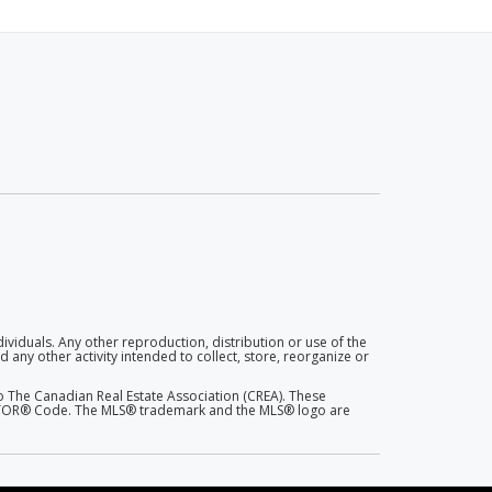
dividuals. Any other reproduction, distribution or use of the
 any other activity intended to collect, store, reorganize or
 The Canadian Real Estate Association (CREA). These
EALTOR® Code. The MLS® trademark and the MLS® logo are