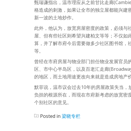
甄瑞谦指出，温市理应从之前甘比走廊(Cambie
格造成的刺激，如果让全市的独立屋都能兴建
新一波的土地炒作。
此外，他认为，放宽房屋密度的政策，必须与
屋、但有些社区则希望兴建柏文等等；不仅如
算，并了解市府今后需要做多少社区图书馆，
等。
曾经在市府房屋与物业部门担任物业发展官员
区、市中心半岛区，以及百老汇走廊(Broadway
的地区，而土地用途更改向来就是造成房地产
默菲说，温市议会过去10年的房屋政策失当，
负担的根源所在，而现在市府新考虑的放宽密
个别社区的意见。
Posted in
梁晓专栏