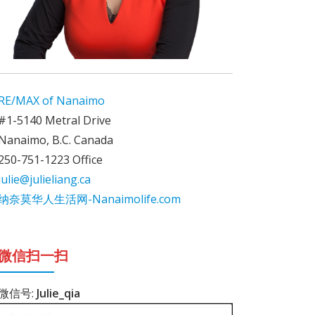
RE/MAX of Nanaimo
#1-5140 Metral Drive
Nanaimo, B.C. Canada
250-751-1223 Office
julie@julieliang.ca
纳奈莫华人生活网-Nanaimolife.com
微信扫一扫
微信号:
Julie_qia