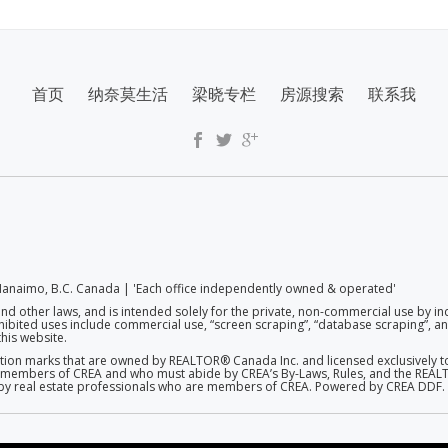
首页
纳奈莫生活
梁晓专栏
房源搜索
联系我
anaimo, B.C. Canada | 'Each office independently owned & operated'
and other laws, and is intended solely for the private, non-commercial use by in
rohibited uses include commercial use, “screen scraping”, “database scraping”, and
his website.
on marks that are owned by REALTOR® Canada Inc. and licensed exclusively to
 are members of CREA and who must abide by CREA’s By-Laws, Rules, and the R
d by real estate professionals who are members of CREA. Powered by CREA DDF.