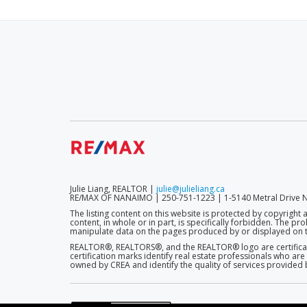
SECONDARY
MENU
Julie Liang, REALTOR |
julie@julieliang.ca
RE/MAX OF NANAIMO | 250-751-1223 | 1-5140 Metral Drive N
The listing content on this website is protected by copyright 
content, in whole or in part, is specifically forbidden. The p
manipulate data on the pages produced by or displayed on t
REALTOR®, REALTORS®, and the REALTOR® logo are certificati
certification marks identify real estate professionals who
owned by CREA and identify the quality of services provide