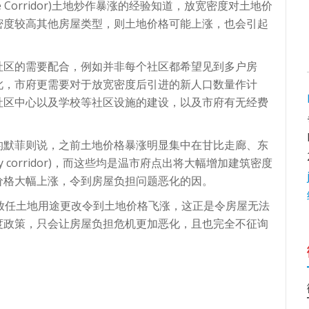
 Corridor)土地炒作暴涨的经验知道，放宽密度对土地价
密度较高其他房屋类型，则土地价格可能上涨，也会引起
社区的需要配合，例如并非每个社区都希望见到多户房
此，市府更需要对于放宽密度后引进的新人口数量作计
社区中心以及学校等社区设施的建设，以及市府有无经费
的默菲则说，之前土地价格暴涨明显集中在甘比走廊、东
 corridor)，而这些均是温市府点出将大幅增加建筑密度
价格大幅上涨，令到房屋负担问题恶化的因。
放任土地用途更改令到土地价格飞涨，这正是令房屋无法
度政策，只会让房屋负担危机更加恶化，且也完全不征询